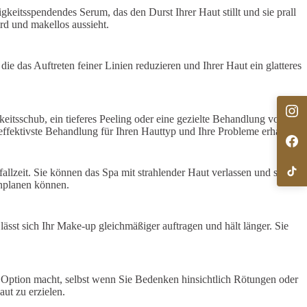
keitsspendendes Serum, das den Durst Ihrer Haut stillt und sie prall
ird und makellos aussieht.
e das Auftreten feiner Linien reduzieren und Ihrer Haut ein glatteres
itsschub, ein tieferes Peeling oder eine gezielte Behandlung von
effektivste Behandlung für Ihren Hauttyp und Ihre Probleme erhalten.
llzeit. Sie können das Spa mit strahlender Haut verlassen und sofort
inplanen können.
 lässt sich Ihr Make-up gleichmäßiger auftragen und hält länger. Sie
en Option macht, selbst wenn Sie Bedenken hinsichtlich Rötungen oder
ut zu erzielen.