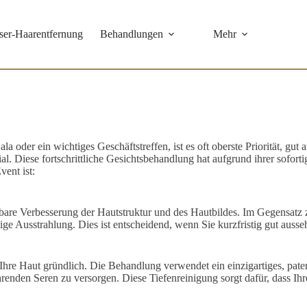
ser-Haarentfernung
Behandlungen
Mehr
Lachs DNA
Dermaplaning
IS Clinical Fire &
la oder ein wichtiges Geschäftstreffen, ist es oft oberste Priorität, gut
Ice Behandlung
cial. Diese fortschrittliche Gesichtsbehandlung hat aufgrund ihrer sofo
ent ist:
IS Clinical
Champagner-
Behandlung
spürbare Verbesserung der Hautstruktur und des Hautbildes. Im Gegensa
tige Ausstrahlung. Dies ist entscheidend, wenn Sie kurzfristig gut auss
CIRCADIA
OXYGEN
t Ihre Haut gründlich. Die Behandlung verwendet ein einzigartiges, pa
enden Seren zu versorgen. Diese Tiefenreinigung sorgt dafür, dass Ihre 
CIRCADIA
SWICH™