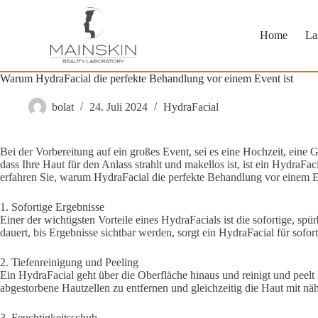
Zum
Inhalt
springen
Home
La
Warum HydraFacial die perfekte Behandlung vor einem Event ist
bolat
24. Juli 2024
HydraFacial
Bei der Vorbereitung auf ein großes Event, sei es eine Hochzeit, eine Ga
dass Ihre Haut für den Anlass strahlt und makellos ist, ist ein HydraFa
erfahren Sie, warum HydraFacial die perfekte Behandlung vor einem Ev
1. Sofortige Ergebnisse
Einer der wichtigsten Vorteile eines HydraFacials ist die sofortige, 
dauert, bis Ergebnisse sichtbar werden, sorgt ein HydraFacial für sofor
2. Tiefenreinigung und Peeling
Ein HydraFacial geht über die Oberfläche hinaus und reinigt und peel
abgestorbene Hautzellen zu entfernen und gleichzeitig die Haut mit nähr
3. Feuchtigkeitsschub