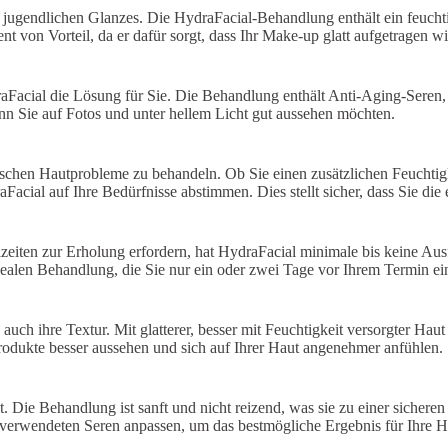
, jugendlichen Glanzes. Die HydraFacial-Behandlung enthält ein feuchtig
CIRCADIA
nt von Vorteil, da er dafür sorgt, dass Ihr Make-up glatt aufgetragen w
FIRMING
PEPTIDE
Facial die Lösung für Sie. Die Behandlung enthält Anti-Aging-Seren, di
Circadia TIGF
nn Sie auf Fotos und unter hellem Licht gut aussehen möchten.
chen Hautprobleme zu behandeln. Ob Sie einen zusätzlichen Feuchtigke
cial auf Ihre Bedürfnisse abstimmen. Dies stellt sicher, dass Sie die 
iten zur Erholung erfordern, hat HydraFacial minimale bis keine Ausfa
dealen Behandlung, die Sie nur ein oder zwei Tage vor Ihrem Termin e
uch ihre Textur. Mit glatterer, besser mit Feuchtigkeit versorgter Haut
rodukte besser aussehen und sich auf Ihrer Haut angenehmer anfühlen.
t. Die Behandlung ist sanft und nicht reizend, was sie zu einer sicher
 verwendeten Seren anpassen, um das bestmögliche Ergebnis für Ihre Ha