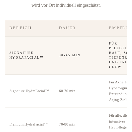
wird vor Ort individuell eingeschätzt.
BEREICH
DAUER
EMPFEH
FÜR
PFLEGELE
SIGNATURE
HAUT, SC
30-45 MIN
HYDRAFACIAL™
TIEFENRE
UND FRIS
GLOW
Für Akne, Ros
Hyperpigment
Signature HydraFacial™
60-70 min
Entzündungen
Aging-Ziele
Für alle, die 
intensives
Premium HydraFacial™
70-80 min
Hautpflegeerl