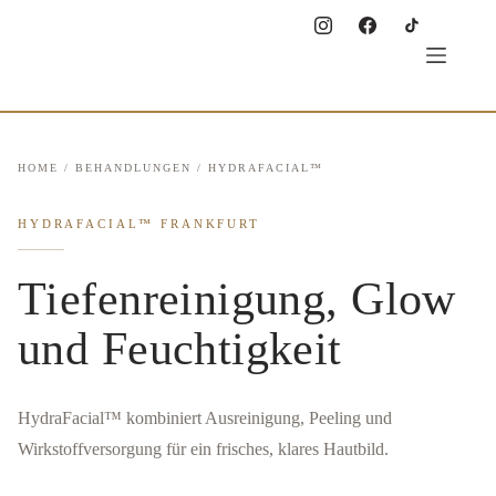
Zum
Inhalt
springen
HOME
/
BEHANDLUNGEN
/ HYDRAFACIAL™
HYDRAFACIAL™ FRANKFURT
Tiefenreinigung, Glow
und Feuchtigkeit
HydraFacial™ kombiniert Ausreinigung, Peeling und
Wirkstoffversorgung für ein frisches, klares Hautbild.