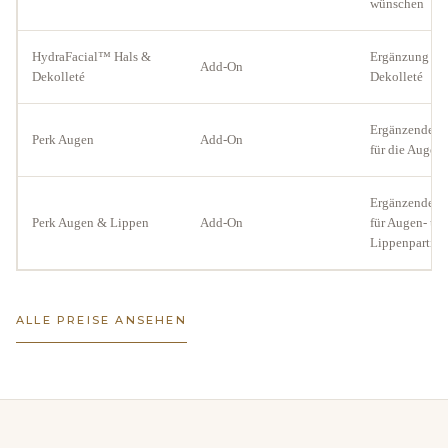
wünschen
HydraFacial™ Hals &
Ergänzung für
Add-On
Dekolleté
Dekolleté
Ergänzende B
Perk Augen
Add-On
für die Augenp
Ergänzende B
Perk Augen & Lippen
Add-On
für Augen- un
Lippenpartie
ALLE PREISE ANSEHEN