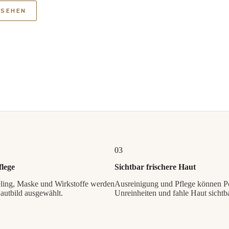
NSEHEN
03
flege
Sichtbar frischere Haut
ling, Maske und Wirkstoffe werden
Ausreinigung und Pflege können P
utbild ausgewählt.
Unreinheiten und fahle Haut sichtba