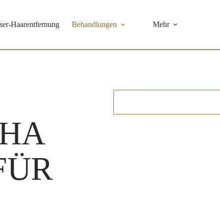
ser-Haarentfernung
Behandlungen
Mehr
Lachs DNA
Dermaplaning
IS Clinical Fire &
Ice Behandlung
EHA
IS Clinical
Champagner-
Behandlung
FÜR
CIRCADIA
OXYGEN
CIRCADIA
SWICH™