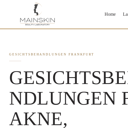
Zum
Inhalt
springen
Home
La
GESICHTSBEHANDLUNGEN FRANKFURT
GESICHTSB
NDLUNGEN 
AKNE,