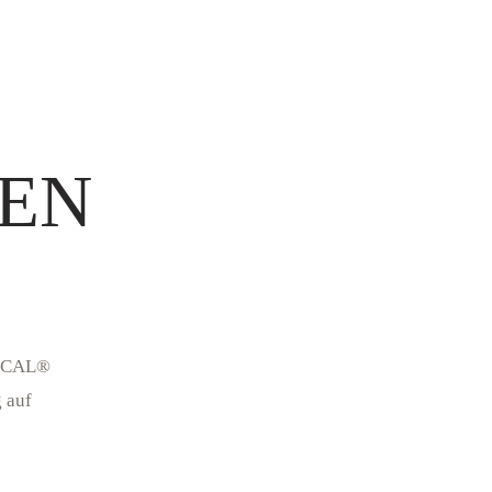
CIRCADIA
FIRMING
PEPTIDE
Circadia TIGF
TEN
INICAL®
 auf