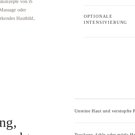
skonzepte von iS
Massage oder
OPTIONALE
irkendes Hautbild,
INTENSIVIERUNG
Unreine Haut und verstopfte 
ng,
Trockene, fahle oder müde H