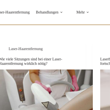
ser-Haarentfernung
Behandlungen
Mehr
Lachs DNA
Dermaplaning
Laser-Haarentfernung
IS Clinical Fire &
Ice Behandlung
Wie viele Sitzungen sind bei einer Laser-
Laserb
Haarentfernung wirklich nötig?
fortsc
IS Clinical
Champagner-
Behandlung
CIRCADIA
OXYGEN
CIRCADIA
SWICH™