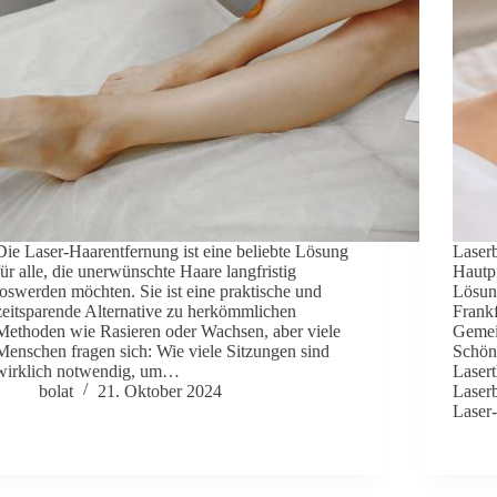
CIRCADIA
FIRMING
PEPTIDE
Circadia TIGF
Die Laser-Haarentfernung ist eine beliebte Lösung
Laser
für alle, die unerwünschte Haare langfristig
Hautpf
loswerden möchten. Sie ist eine praktische und
Lösun
zeitsparende Alternative zu herkömmlichen
Frankf
Methoden wie Rasieren oder Wachsen, aber viele
Gemei
Menschen fragen sich: Wie viele Sitzungen sind
Schönh
wirklich notwendig, um…
Lasert
bolat
21. Oktober 2024
Laser
Laser