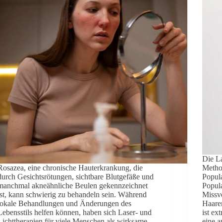
Die La
Rosazea, eine chronische Hauterkrankung, die
Metho
durch Gesichtsrötungen, sichtbare Blutgefäße und
Popul
manchmal akneähnliche Beulen gekennzeichnet
Popula
ist, kann schwierig zu behandeln sein. Während
Missve
lokale Behandlungen und Änderungen des
Haare
Lebensstils helfen können, haben sich Laser- und
ist e
Lichttherapien für viele Menschen als wirksame
eine 