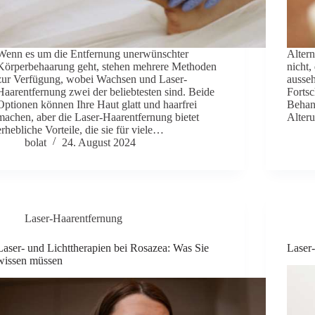
Wenn es um die Entfernung unerwünschter
Altern
Körperbehaarung geht, stehen mehrere Methoden
nicht,
zur Verfügung, wobei Wachsen und Laser-
ausseh
Haarentfernung zwei der beliebtesten sind. Beide
Fortsc
Optionen können Ihre Haut glatt und haarfrei
Behan
machen, aber die Laser-Haarentfernung bietet
Alter
erhebliche Vorteile, die sie für viele…
bolat
24. August 2024
Laser-Haarentfernung
Laser- und Lichttherapien bei Rosazea: Was Sie
Laser
wissen müssen