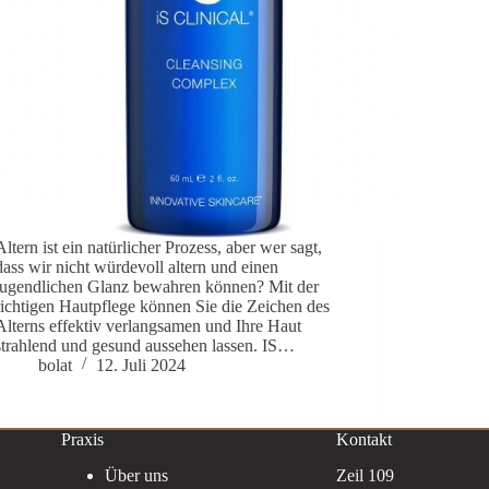
CIRCADIA
FIRMING
PEPTIDE
Circadia TIGF
Altern ist ein natürlicher Prozess, aber wer sagt,
dass wir nicht würdevoll altern und einen
jugendlichen Glanz bewahren können? Mit der
richtigen Hautpflege können Sie die Zeichen des
Alterns effektiv verlangsamen und Ihre Haut
strahlend und gesund aussehen lassen. IS…
bolat
12. Juli 2024
Praxis
Kontakt
Über uns
Zeil 109