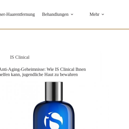
ser-Haarentfernung
Behandlungen
Mehr
Lachs DNA
Dermaplaning
IS Clinical
IS Clinical Fire &
Ice Behandlung
Anti-Aging-Geheimnisse: Wie IS Clinical Ihnen
helfen kann, jugendliche Haut zu bewahren
IS Clinical
Champagner-
Behandlung
CIRCADIA
OXYGEN
CIRCADIA
SWICH™