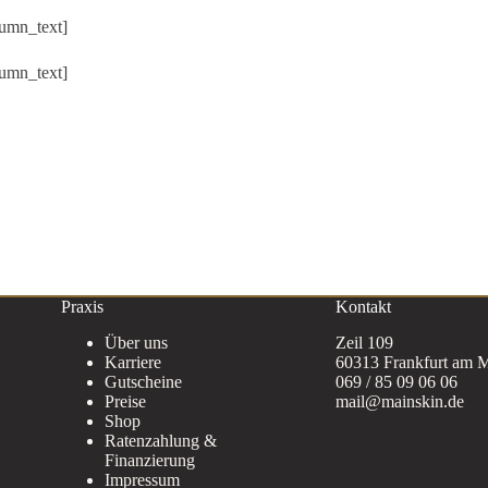
umn_text]
umn_text]
Praxis
Kontakt
Über uns
Zeil 109
Karriere
60313 Frankfurt am 
Gutscheine
069 / 85 09 06 06
Preise
mail@mainskin.de
Shop
Ratenzahlung &
Finanzierung
Impressum