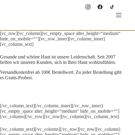
Zum
Inhalt
springen
[vc_row][vc_column][vc_empty_space alter_height=“medium“
hide_on_mobile=““][vc_row_inner][vc_column_inner]
[vc_column_text]
Gesunde und schöne Haut ist unsere Leidenschaft.
Seit 2007
helfen wir unseren Kunden, sich in Ihrer Haut wohlzufühlen.
Versandkostenfrei ab 100€ Bestellwert. Zu jeder Bestellung gibt
es Gratis-Proben.
[/vc_column_text][/vc_column_inner][/vc_row_inner]
[vc_empty_space alter_height=“medium“ hide_on_mobile=““]
[/vc_column][/vc_row][vc_row][vc_column][vc_column_text]
[/vc_column_text][/vc_column][/vc_row][vc_row][vc_column]
[vc_empty_space alter_height=“medium“ hide_on_mobile=““]