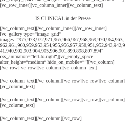
[vc_row_inner][vc_column_inner][vc_column_text]
IS CLINICAL in der Presse
[/vc_column_text][/vc_column_inner][/vc_row_inner]
[vc_gallery type=“image_grid“
images=“975,973,972,971,965,966,967,968,969,970,964,963,
962,961,960,959,953,954,955,956,957,958,951,952,943,942,9
41,940,902,903,904,905,906,901,899,898,897,894″
css_animation=“left-to-right“][vc_empty_space
alter_height=“medium“ hide_on_mobile=““][/vc_column]
[/vc_row][vc_row][vc_column][vc_column_text]
[/vc_column_text][/vc_column][/vc_row][vc_row][vc_column]
[vc_column_text]
[/vc_column_text][/vc_column][/vc_row][vc_row][vc_column]
[vc_column_text]
[/vc_column_text][/vc_column][/vc_row]