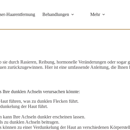
ser-Haarentfernung
Behandlungen
Mehr
Lachs DNA
Dermaplaning
IS Clinical Fire &
b sie durch Rasieren, Reibung, hormonelle Veränderungen oder sogar ge
Ice Behandlung
auen zurückzugewinnen. Hier ist eine umfassende Anleitung, die Ihnen h
IS Clinical
Champagner-
Behandlung
as Ihre dunklen Achseln verursachen könnte:
aut führen, was zu dunklen Flecken führt.
CIRCADIA
dunkelung der Haut führt.
OXYGEN
kann Ihre Achseln dunkler erscheinen lassen.
CIRCADIA
 zu dunklen Achseln beitragen.
SWICH™
s können zu einer Verdunkelung der Haut an verschiedenen Körperstelle