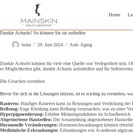
Zum
Inhalt
springen
Home
La
Dunkle Achseln? So können Sie sie aufhellen
bolat
29. Juni 2024
Anti- Aging
Dunkle Achseln können für viele eine Quelle von Verlegenheit sein. O
es Möglichkeiten gibt, dunkle Achseln aufzuhellen und Ihr Selbstvertr
Die Ursachen verstehen
Bevor Sie sich in die Lösungen stürzen, ist es wichtig zu verstehen, w
Rasieren:
Häufiges Rasieren kann zu Reizungen und Verdickung der H
Reibung:
Enge Kleidung kann Reibung verursachen, was zu einer Ver
Hyperpigmentierung:
Erhöhte Melaninproduktion im Achselbereich.
Abgestorbene Hautzellen:
Die Ansammlung abgestorbener Hautzellen 
Hormonelle Veränderungen:
Hormonschwankungen können ebenfalls
Medizinische Erkrankungen
: Erkrankungen wie Acanthosis nigrican