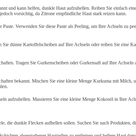
kannt und kann helfen, dunkle Haut aufzuhellen. Reiben Sie einfach ein
CIRCADIA
edoch vorsichtig, da Zitrone empfindliche Haut stark reizen kann.
FIRMING
PEPTIDE
Paste. Verwenden Sie diese Paste als Peeling, um Ihre Achseln zu peel
Circadia TIGF
en Sie dünne Kartoffelscheiben auf Ihre Achseln oder reiben Sie eine Ka
haften. Tragen Sie Gurkenscheiben oder Gurkensaft auf Ihre Achseln a
haften bekannt. Mischen Sie eine kleine Menge Kurkuma mit Milch, um 
ülen.
eln aufzuhellen. Massieren Sie eine kleine Menge Kokosöl in Ihre Achs
le, die dunkle Flecken aufhellen sollen. Suchen Sie nach Produkten, d
hichten abgestorbener Hautzellen zu entfernen und hellere Haut darun