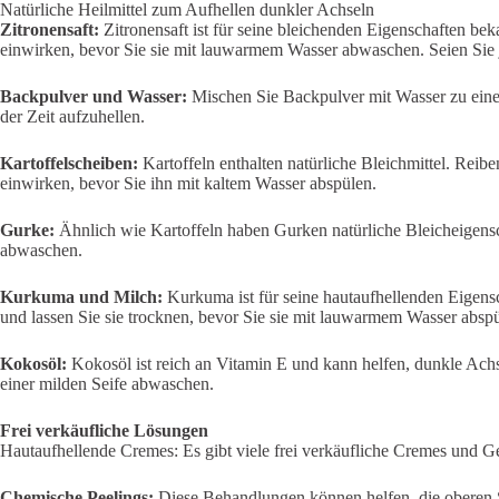
Natürliche Heilmittel zum Aufhellen dunkler Achseln
Zitronensaft:
Zitronensaft ist für seine bleichenden Eigenschaften be
einwirken, bevor Sie sie mit lauwarmem Wasser abwaschen. Seien Sie j
Backpulver und Wasser:
Mischen Sie Backpulver mit Wasser zu einer 
der Zeit aufzuhellen.
Kartoffelscheiben:
Kartoffeln enthalten natürliche Bleichmittel. Reib
einwirken, bevor Sie ihn mit kaltem Wasser abspülen.
Gurke:
Ähnlich wie Kartoffeln haben Gurken natürliche Bleicheigensc
abwaschen.
Kurkuma und Milch:
Kurkuma ist für seine hautaufhellenden Eigensc
und lassen Sie sie trocknen, bevor Sie sie mit lauwarmem Wasser absp
Kokosöl:
Kokosöl ist reich an Vitamin E und kann helfen, dunkle Achs
einer milden Seife abwaschen.
Frei verkäufliche Lösungen
Hautaufhellende Cremes: Es gibt viele frei verkäufliche Cremes und Ge
Chemische Peelings:
Diese Behandlungen können helfen, die oberen Sc