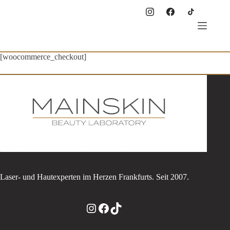
Zum
Inhalt
springen
[woocommerce_checkout]
Laser- und Hautexperten im Herzen Frankfurts. Seit 2007.
Instagram
Facebook
TikTok