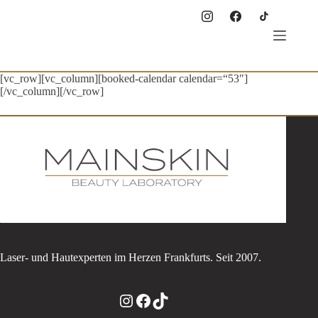
Zum
Inhalt
springen
[vc_row][vc_column][booked-calendar calendar=“53″]
[/vc_column][/vc_row]
Laser- und Hautexperten im Herzen Frankfurts. Seit 2007.
Instagram
Facebook
TikTok